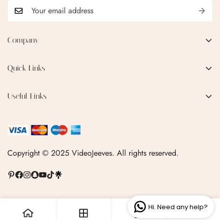
No, I'm not
Yes, I am
Company
EMAIL:
qofice07@gmail.com
Quick Links
Home
Useful Links
Production Process
Privacy Policy
Categories
Terms & Conditions
Contact Us
FAQ
Copyright © 2025 VideoJeeves. All rights reserved.
Shipping Policy
Linktr.ee
Hi. Need any help?
0