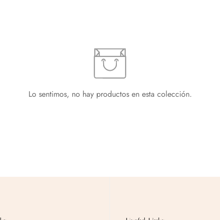
Confirm your age
Are you 18 years old or older?
Lo sentimos, no hay productos en esta colección.
No, I'm not
Yes, I am