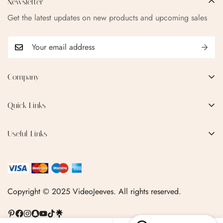
Newsletter
Get the latest updates on new products and upcoming sales
Company
EMAIL:
qofice07@gmail.com
Quick Links
Home
Useful Links
Production Process
Privacy Policy
Categories
Terms & Conditions
Contact Us
FAQ
Copyright © 2025 VideoJeeves. All rights reserved.
Shipping Policy
Linktr.ee